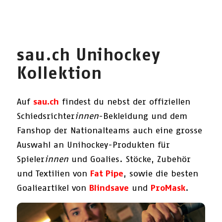
sau.ch Unihockey
Kollektion
Auf
sau.ch
findest du nebst der offiziellen
Schiedsrichter
innen
-Bekleidung und dem
Fanshop der Nationalteams auch eine grosse
Auswahl an Unihockey-Produkten für
Spieler
innen
und Goalies. Stöcke, Zubehör
und Textilien von
Fat Pipe
, sowie die besten
Goalieartikel von
Blindsave
und
ProMask
.