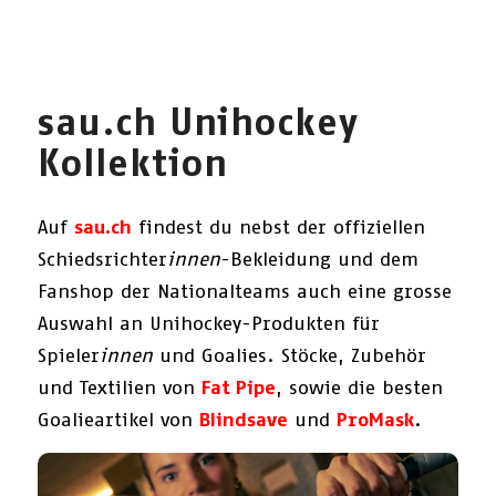
sau.ch Unihockey
Kollektion
Auf
sau.ch
findest du nebst der offiziellen
Schiedsrichter
innen
-Bekleidung und dem
Fanshop der Nationalteams auch eine grosse
Auswahl an Unihockey-Produkten für
Spieler
innen
und Goalies. Stöcke, Zubehör
und Textilien von
Fat Pipe
, sowie die besten
Goalieartikel von
Blindsave
und
ProMask
.