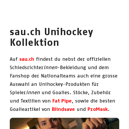
sau.ch Unihockey
Kollektion
Auf
sau.ch
findest du nebst der offiziellen
Schiedsrichter
innen
-Bekleidung und dem
Fanshop der Nationalteams auch eine grosse
Auswahl an Unihockey-Produkten für
Spieler
innen
und Goalies. Stöcke, Zubehör
und Textilien von
Fat Pipe
, sowie die besten
Goalieartikel von
Blindsave
und
ProMask
.